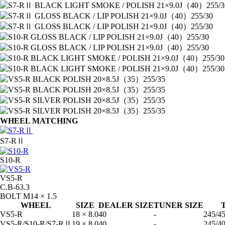
WHEEL MATCHING
S7-RⅡ
S10-R
VS5-R
C.B-63.3
BOLT M14 × 1.5
WHEEL
SIZE
DEALER SIZE
TUNER SIZE
VS5-R
18 × 8.0
40
-
245/4
VS5-R/S10-R/S7-RⅡ
19 × 8.0
40
-
245/4