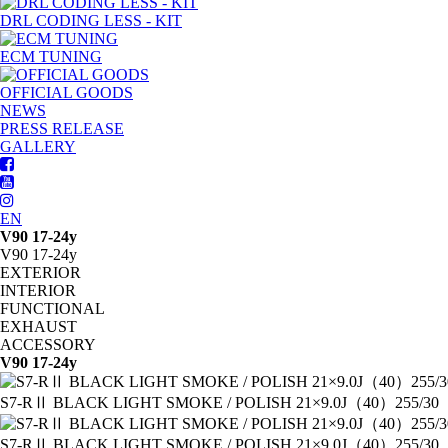
DRL CODING LESS - KIT
ECM TUNING
OFFICIAL GOODS
NEWS
PRESS RELEASE
GALLERY
EN
V90 17-24y
V90 17-24y
EXTERIOR
INTERIOR
FUNCTIONAL
EXHAUST
ACCESSORY
V90 17-24y
S7-RⅡ BLACK LIGHT SMOKE / POLISH 21×9.0J（40）255/30
S7-RⅡ BLACK LIGHT SMOKE / POLISH 21×9.0J（40）255/30