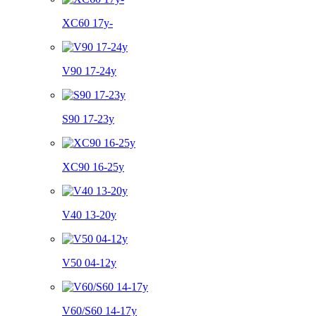
XC60 17y-
V90 17-24y
S90 17-23y
XC90 16-25y
V40 13-20y
V50 04-12y
V60/S60 14-17y