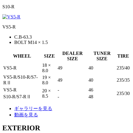
S10-R
VS5-R
C.B-63.3
BOLT M14 × 1.5
DEALER
TUNER
WHEEL
SIZE
TIRE
SIZE
SIZE
18 ×
VS5-R
49
40
235/40
8.0
VS5-R/S10-R/S7-
19 ×
49
40
235/35
RⅡ
8.0
VS5-R
-
46
20 ×
235/30
8.5
S10-R/S7-RⅡ
-
48
ギャラリーを見る
動画を見る
EXTERIOR