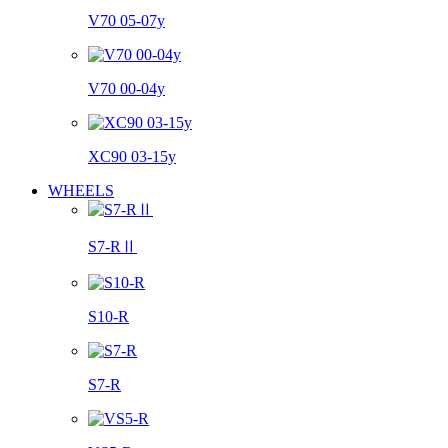
V70 05-07y
V70 00-04y
XC90 03-15y
WHEELS
S7-RⅡ
S10-R
S7-R