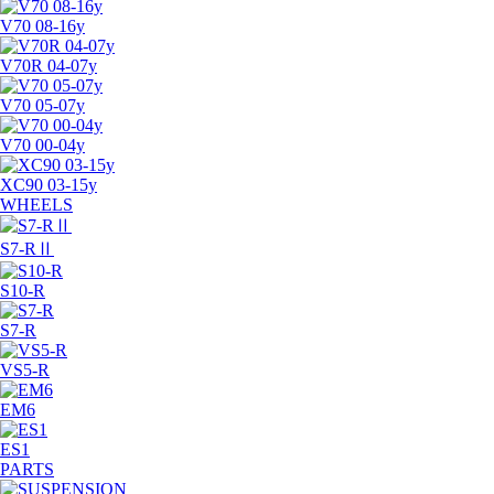
V70 08-16y
V70R 04-07y
V70 05-07y
V70 00-04y
XC90 03-15y
WHEELS
S7-RⅡ
S10-R
S7-R
VS5-R
EM6
ES1
PARTS