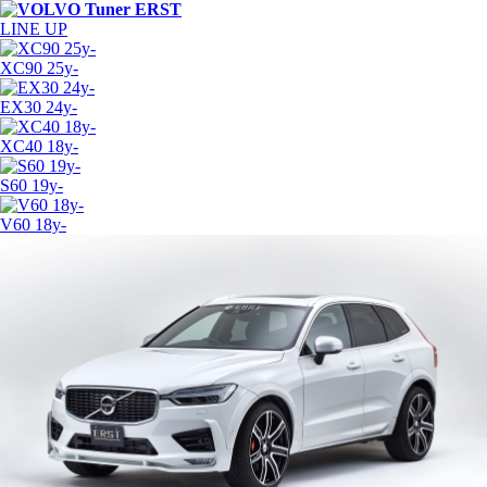
LINE UP
XC90 25y-
EX30 24y-
XC40 18y-
S60 19y-
V60 18y-